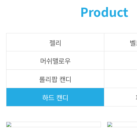
Product
젤리
벨
머쉬맬로우
롤리팝 캔디
하드 캔디